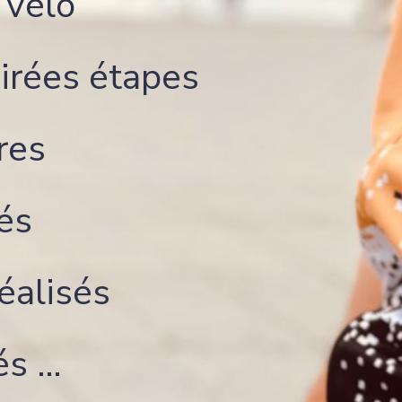
 vélo
irées étapes
res
és
éalisés
és …