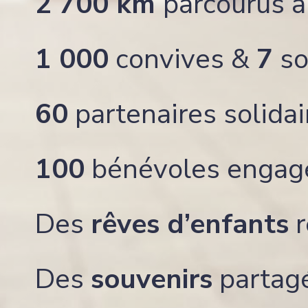
2 700 km
parcourus à
1 000
convives &
7
so
60
partenaires solidai
100
bénévoles engag
Des
rêves d’enfants
r
Des
souvenirs
partag