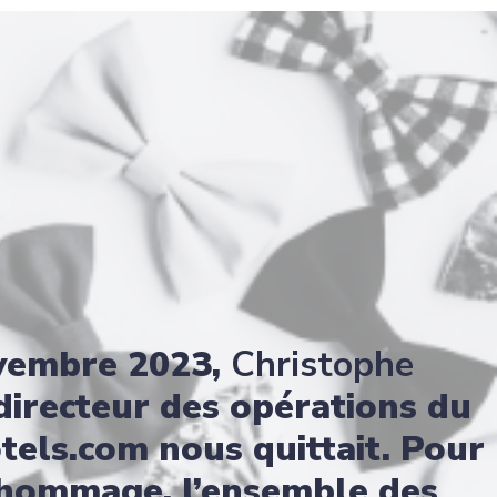
vembre 2023,
Christophe
 directeur des opérations du
els.com nous quittait. Pour
 hommage, l’ensemble des