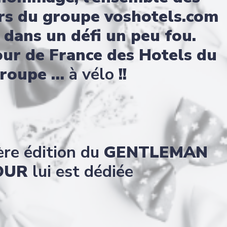
rs du groupe voshotels.com
é dans un défi un peu fou.
tour de France des Hotels du
roupe …
à vélo
!!
ère édition du
GENTLEMAN
OUR
lui est dédiée