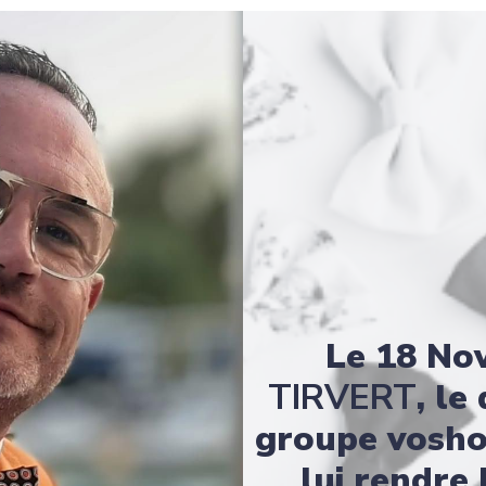
Le 18 No
TIRVERT
, le
groupe voshot
lui rendre