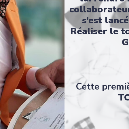
collaborateu
s’est lanc
Réaliser le 
G
Cette premi
T