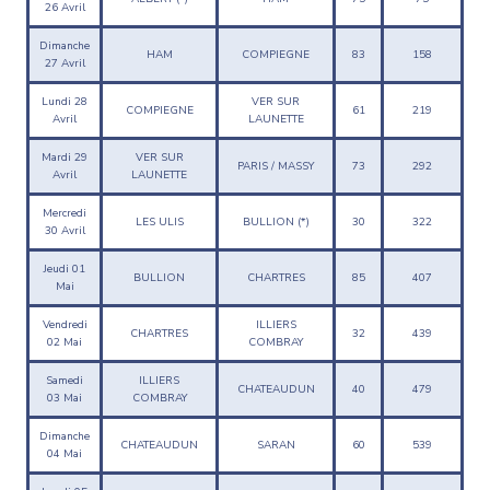
26 Avril
Dimanche
HAM
COMPIEGNE
83
158
27 Avril
Lundi 28
VER SUR
COMPIEGNE
61
219
Avril
LAUNETTE
Mardi 29
VER SUR
PARIS / MASSY
73
292
Avril
LAUNETTE
Mercredi
LES ULIS
BULLION (*)
30
322
30 Avril
Jeudi 01
BULLION
CHARTRES
85
407
Mai
Vendredi
ILLIERS
CHARTRES
32
439
02 Mai
COMBRAY
Samedi
ILLIERS
CHATEAUDUN
40
479
03 Mai
COMBRAY
Dimanche
CHATEAUDUN
SARAN
60
539
04 Mai