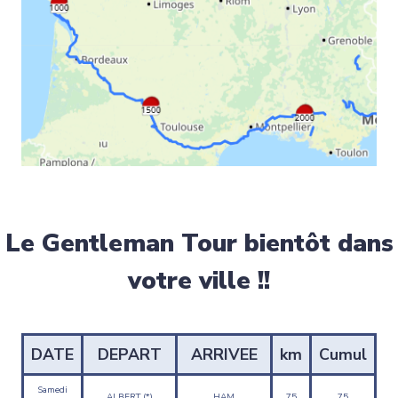
Le Gentleman Tour bientôt dans
votre ville !!
DATE
DEPART
ARRIVEE
km
Cumul
Samedi
ALBERT (*)
HAM
75
75