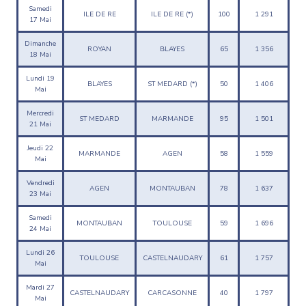
Samedi
ILE DE RE
ILE DE RE (*)
100
1 291
17 Mai
Dimanche
ROYAN
BLAYES
65
1 356
18 Mai
Lundi 19
BLAYES
ST MEDARD (*)
50
1 406
Mai
Mercredi
ST MEDARD
MARMANDE
95
1 501
21 Mai
Jeudi 22
MARMANDE
AGEN
58
1 559
Mai
Vendredi
AGEN
MONTAUBAN
78
1 637
23 Mai
Samedi
MONTAUBAN
TOULOUSE
59
1 696
24 Mai
Lundi 26
TOULOUSE
CASTELNAUDARY
61
1 757
Mai
Mardi 27
CASTELNAUDARY
CARCASONNE
40
1 797
Mai