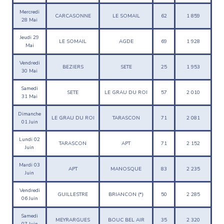
Mercredi
CARCASONNE
LE SOMAIL
62
1 859
28 Mai
Jeudi 29
LE SOMAIL
AGDE
69
1 928
Mai
Vendredi
BEZIERS
SETE
25
1 953
30 Mai
Samedi
SETE
LE GRAU DU ROI
57
2 010
31 Mai
Dimanche
LE GRAU DU ROI
TARASCON
71
2 081
01 Juin
Lundi 02
TARASCON
APT
71
2 152
Juin
Mardi 03
APT
MANOSQUE
83
2 235
Juin
Vendredi
GUILLESTRE
BRIANCON (*)
50
2 285
06 Juin
Samedi
MEYRARGUES
BOUC BEL AIR
35
2 320