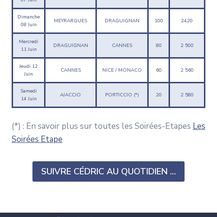
07 Juin
Dimanche
MEYRARGUES
DRAGUIGNAN
100
2420
08 Juin
Mercredi
DRAGUIGNAN
CANNES
80
2 500
11 Juin
Jeudi 12
CANNES
NICE / MONACO
60
2 560
Juin
Samedi
AJACCIO
PORTICCIO (*)
20
2 580
14 Juin
(*) : En savoir plus sur toutes les Soirées-Etapes
Les
Soirées Etape
SUIVRE CÉDRIC AU QUOTIDIEN …