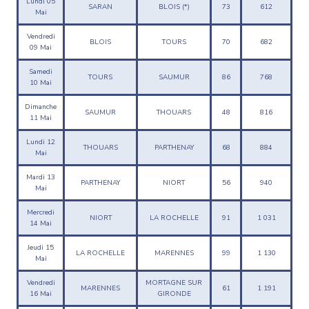
Lundi 05
SARAN
BLOIS (*)
73
612
Mai
Vendredi
BLOIS
TOURS
70
682
09 Mai
Samedi
TOURS
SAUMUR
86
768
10 Mai
Dimanche
SAUMUR
THOUARS
48
816
11 Mai
Lundi 12
THOUARS
PARTHENAY
68
884
Mai
Mardi 13
PARTHENAY
NIORT
56
940
Mai
Mercredi
NIORT
LA ROCHELLE
91
1 031
14 Mai
Jeudi 15
LA ROCHELLE
MARENNES
99
1 130
Mai
Vendredi
MORTAGNE SUR
MARENNES
61
1 191
16 Mai
GIRONDE