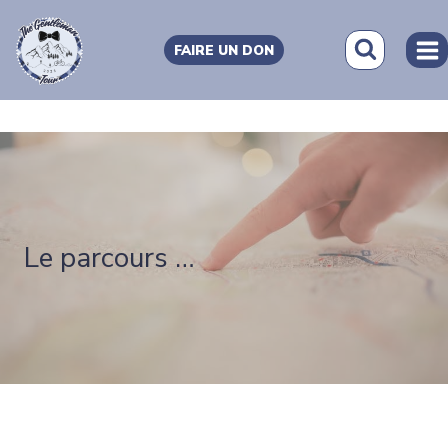
Aller
au
FAIRE UN DON
contenu
Le parcours …