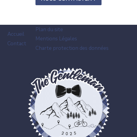
Plan du site
Accueil
Mentions Légales
Contact
Charte protection des données