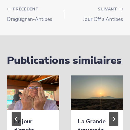
Navigation
PRÉCÉDENT
SUIVANT
Draguignan-Antibes
Jour Off à Antibes
de
l’article
Publications similaires
Le jour
La Grande