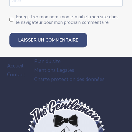
Site
Enregistrer mon nom, mon e-mail et mon site dans
le navigateur pour mon prochain commentaire.
Plan du site
Accueil
Mentions Légales
Contact
Charte protection des données