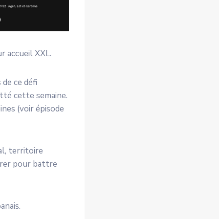
ur accueil XXL.
 de ce défi
itté cette semaine.
oines (voir épisode
, territoire
brer pour battre
anais.