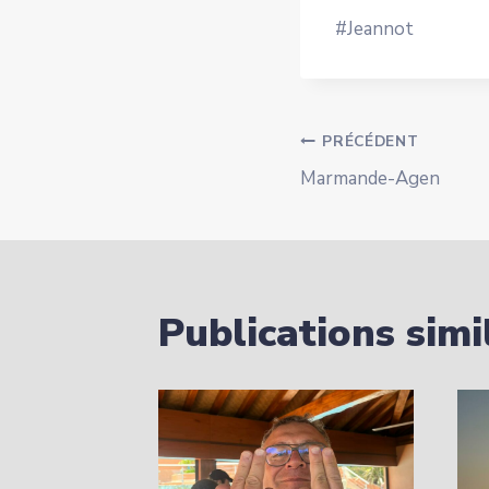
#Jeannot
Navigatio
PRÉCÉDENT
Marmande-Agen
de
l’article
Publications simi