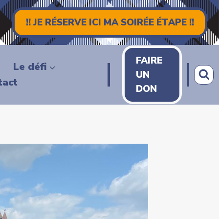
!! JE RÉSERVE ICI MA SOIRÉE ÉTAPE !!
FAIRE
Le défi
UN
tact
DON