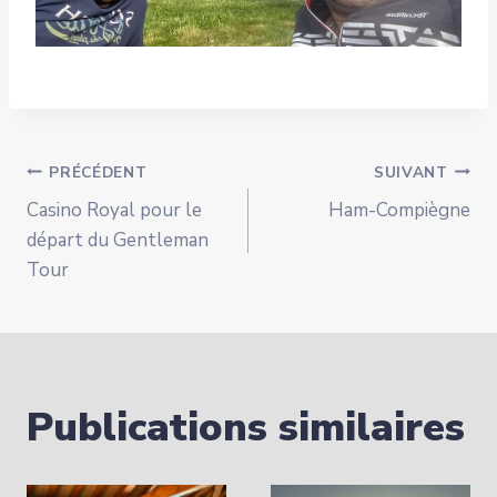
Navigation
PRÉCÉDENT
SUIVANT
Casino Royal pour le
Ham-Compiègne
de
départ du Gentleman
Tour
l’article
Publications similaires