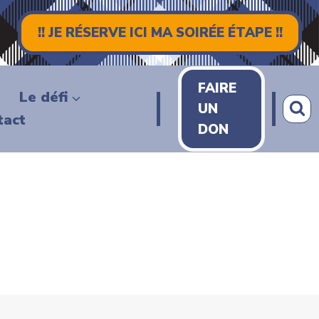
!! JE RÉSERVE ICI MA SOIRÉE ÉTAPE !!
FAIRE
Le défi
UN
tact
DON