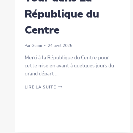
République du
Centre
Par
Guiiiiii
24 avril 2025
Merci à la République du Centre pour
cette mise en avant à quelques jours du
grand départ …
LE
LIRE LA SUITE
GENTLEMAN
TOUR
DANS
LA
RÉPUBLIQUE
DU
CENTRE