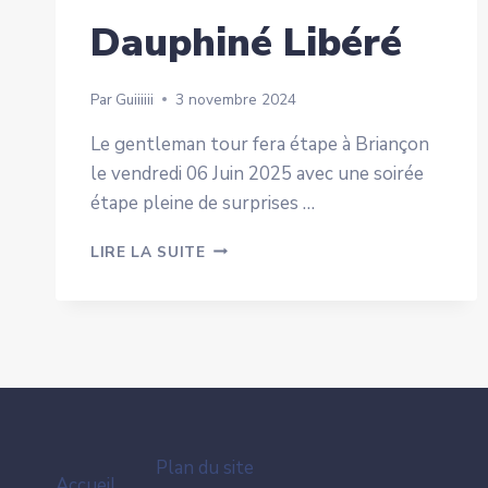
Dauphiné Libéré
Par
Guiiiiii
3 novembre 2024
Le gentleman tour fera étape à Briançon
le vendredi 06 Juin 2025 avec une soirée
étape pleine de surprises …
LE
LIRE LA SUITE
GENTLEMAN
TOUR
DANS
LE
DAUPHINÉ
LIBÉRÉ
Plan du site
Accueil